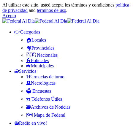
Al utilizar este sitio, usted acepta los términos y condiciones
política
de privacidad
and
terminos de uso
.
Acepto
👉Categorías
🏠Locales
🏘️Provinciales
🇦🇷 Nacionales
👮Policiales
🚜Municipales
🧰Servicios
⚕️Farmacias de turno
🪦Necrológicas
🗳️ Encuestas
☎️ Telefonos Útiles
🗃️Archivos de Noticias
🗺️ Mapa de Federal
📻Radio en vivo!