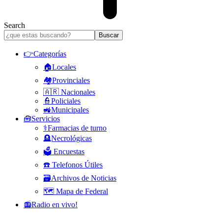
Search
👉Categorías
🏠Locales
🏘️Provinciales
🇦🇷 Nacionales
👮Policiales
🚜Municipales
🧰Servicios
⚕️Farmacias de turno
🪦Necrológicas
🗳️ Encuestas
☎️ Telefonos Útiles
🗃️Archivos de Noticias
🗺️ Mapa de Federal
📻Radio en vivo!