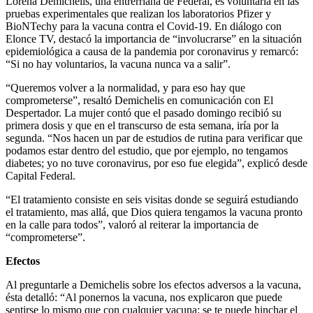
Lorena Demichelis, una entrerriana de Federal, es voluntaria en las
pruebas experimentales que realizan los laboratorios Pfizer y
BioNTechy para la vacuna contra el Covid-19. En diálogo con
Elonce TV, destacó la importancia de “involucrarse” en la situación
epidemiológica a causa de la pandemia por coronavirus y remarcó:
“Si no hay voluntarios, la vacuna nunca va a salir”.
“Queremos volver a la normalidad, y para eso hay que
comprometerse”, resaltó Demichelis en comunicación con El
Despertador. La mujer contó que el pasado domingo recibió su
primera dosis y que en el transcurso de esta semana, iría por la
segunda. “Nos hacen un par de estudios de rutina para verificar que
podamos estar dentro del estudio, que por ejemplo, no tengamos
diabetes; yo no tuve coronavirus, por eso fue elegida”, explicó desde
Capital Federal.
“El tratamiento consiste en seis visitas donde se seguirá estudiando
el tratamiento, mas allá, que Dios quiera tengamos la vacuna pronto
en la calle para todos”, valoró al reiterar la importancia de
“comprometerse”.
Efectos
Al preguntarle a Demichelis sobre los efectos adversos a la vacuna,
ésta detalló: “Al ponernos la vacuna, nos explicaron que puede
sentirse lo mismo que con cualquier vacuna: se te puede hinchar el