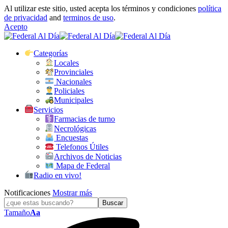
Al utilizar este sitio, usted acepta los términos y condiciones
política
de privacidad
and
terminos de uso
.
Acepto
Categorías
Locales
Provinciales
Nacionales
Policiales
Municipales
Servicios
Farmacias de turno
Necrológicas
Encuestas
Telefonos Útiles
Archivos de Noticias
Mapa de Federal
Radio en vivo!
Notificaciones
Mostrar más
Tamaño
Aa