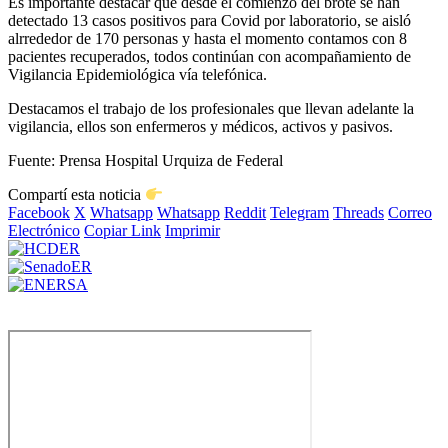
Es importante destacar que desde el comienzo del brote se han
detectado 13 casos positivos para Covid por laboratorio, se aisló
alrrededor de 170 personas y hasta el momento contamos con 8
pacientes recuperados, todos continúan con acompañamiento de
Vigilancia Epidemiológica vía telefónica.
Destacamos el trabajo de los profesionales que llevan adelante la
vigilancia, ellos son enfermeros y médicos, activos y pasivos.
Fuente: Prensa Hospital Urquiza de Federal
Compartí esta noticia
Facebook
X
Whatsapp
Whatsapp
Reddit
Telegram
Threads
Correo
Electrónico
Copiar Link
Imprimir