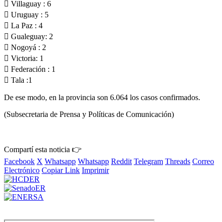
 Villaguay : 6
 Uruguay : 5
 La Paz : 4
 Gualeguay: 2
 Nogoyá : 2
 Victoria: 1
 Federación : 1
 Tala :1
De ese modo, en la provincia son 6.064 los casos confirmados.
(Subsecretaria de Prensa y Políticas de Comunicación)
Compartí esta noticia 👉
Facebook
X
Whatsapp
Whatsapp
Reddit
Telegram
Threads
Correo
Electrónico
Copiar Link
Imprimir