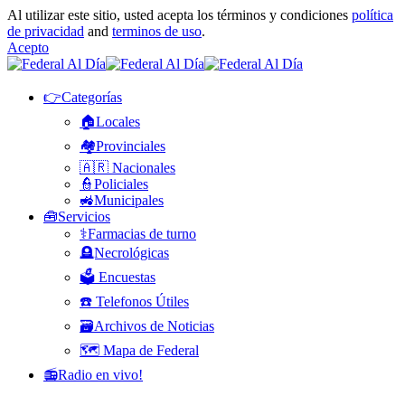
Al utilizar este sitio, usted acepta los términos y condiciones
política
de privacidad
and
terminos de uso
.
Acepto
👉Categorías
🏠Locales
🏘️Provinciales
🇦🇷 Nacionales
👮Policiales
🚜Municipales
🧰Servicios
⚕️Farmacias de turno
🪦Necrológicas
🗳️ Encuestas
☎️ Telefonos Útiles
🗃️Archivos de Noticias
🗺️ Mapa de Federal
📻Radio en vivo!