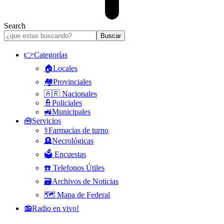
Search
👉Categorías
🏠Locales
🏘️Provinciales
🇦🇷 Nacionales
👮Policiales
🚜Municipales
🧰Servicios
⚕️Farmacias de turno
🪦Necrológicas
🗳️ Encuestas
☎️ Telefonos Útiles
🗃️Archivos de Noticias
🗺️ Mapa de Federal
📻Radio en vivo!