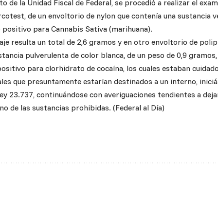
o de la Unidad Fiscal de Federal, se procedió a realizar el ex
rcotest, de un envoltorio de nylon que contenía una sustancia v
 positivo para Cannabis Sativa (marihuana).
aje resulta un total de 2,6 gramos y en otro envoltorio de pol
tancia pulverulenta de color blanca, de un peso de 0,9 gramos, y
 positivo para clorhidrato de cocaína, los cuales estaban cuida
les que presuntamente estarían destinados a un interno, inici
 Ley 23.737, continuándose con averiguaciones tendientes a dej
ino de las sustancias prohibidas. (Federal al Día)