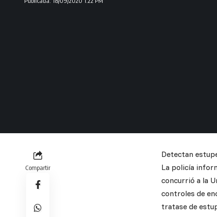
Publicada: 18/09/2020 1:22 PM
Detectan estupe
La policía infor
Compartir
concurrió a la U
controles de en
tratase de estu