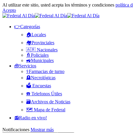
Al utilizar este sitio, usted acepta los términos y condiciones
política 
Acepto
👉Categorías
🏠Locales
🏘️Provinciales
🇦🇷 Nacionales
👮Policiales
🚜Municipales
🧰Servicios
⚕️Farmacias de turno
🪦Necrológicas
🗳️ Encuestas
☎️ Telefonos Útiles
🗃️Archivos de Noticias
🗺️ Mapa de Federal
📻Radio en vivo!
Notificaciones
Mostrar más