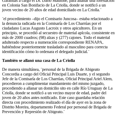
Garantías a cargo el Dr. Dario Mautone, para allanar una forestación
en Colonia San Bonifacio de La Criolla, donde se notificó a un
joven vecino de 20 años de edad domiciliado en La Criolla.¨
¨el procedimiento –dijo el Comisario Juncosa– estaba relacionado a
la denuncia radicada en la Comisaría de Los Charrúas por el
ciudadano Lucas Augusto Lacroix y otros apicultores. En un
principio, se procedió al secuestro de material apícola, consistente en
más de 2000 cuadros; (98) alzas y (277) cajones. Todo el material
adulterado respecto a numeración correspondiente RENAPA,
habiéndose posteriormente trasladado al masculino para correcta
identificación cómo lo ordenara el delegado judicial.¨
También se allanó una casa de La Criolla
De manera simultánea, ¨personal de la Brigada de Abigeato
Concordia a cargo del Oficial Principal Luis Duarte, y el segundo
Jefe de la Comisaría de Los Charrúas, Oficial Principal Ariel Alem,
procedieron a cumplimentar mandamiento del mismo juzgado,
procediendo a allanar un domicilio sito en calle Río Uruguay de La
Criolla, donde se notificó a un vecino mayor de edad, padre del
joven de 20 años antes notificado. Este caso guardaba relación
directa con procedimiento realizado el día de ayer en la zona de
Distrito Moreira, departamento Federal por personal de Brigada de
Prevención y Represión de Abigeato.¨