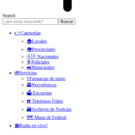
Search
👉Categorías
🏠Locales
🏘️Provinciales
🇦🇷 Nacionales
👮Policiales
🚜Municipales
🧰Servicios
⚕️Farmacias de turno
🪦Necrológicas
🗳️ Encuestas
☎️ Telefonos Útiles
🗃️Archivos de Noticias
🗺️ Mapa de Federal
📻Radio en vivo!