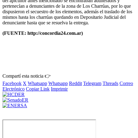
del apicultor antes mencionado se encontraban adulterados y
pertenecían a denunciantes de la zona de Los Charrúas, por lo que
dispusieron el secuestro de los elementos, además el traslado de los
mismos hasta los charrúas quedando en Depositario Judicial del
denunciante hasta que se resuelva la entrega.
(FUENTE: http://concordia24.com.ar)
Compartí esta noticia 👉
Facebook
X
Whatsapp
Whatsapp
Reddit
Telegram
Threads
Correo
Electrónico
Copiar Link
Imprimir