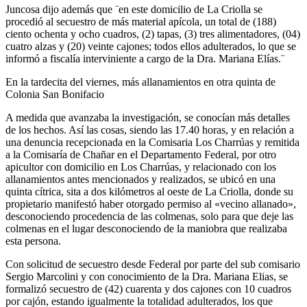
Juncosa dijo además que ¨en este domicilio de La Criolla se
procedió al secuestro de más material apícola, un total de (188)
ciento ochenta y ocho cuadros, (2) tapas, (3) tres alimentadores, (04)
cuatro alzas y (20) veinte cajones; todos ellos adulterados, lo que se
informó a fiscalía interviniente a cargo de la Dra. Mariana Elías.¨
En la tardecita del viernes, más allanamientos en otra quinta de
Colonia San Bonifacio
A medida que avanzaba la investigación, se conocían más detalles
de los hechos. Así las cosas, siendo las 17.40 horas, y en relación a
una denuncia recepcionada en la Comisaria Los Charrúas y remitida
a la Comisaría de Chañar en el Departamento Federal, por otro
apicultor con domicilio en Los Charrúas, y relacionado con los
allanamientos antes mencionados y realizados, se ubicó en una
quinta cítrica, sita a dos kilómetros al oeste de La Criolla, donde su
propietario manifestó haber otorgado permiso al «vecino allanado»,
desconociendo procedencia de las colmenas, solo para que deje las
colmenas en el lugar desconociendo de la maniobra que realizaba
esta persona.
Con solicitud de secuestro desde Federal por parte del sub comisario
Sergio Marcolini y con conocimiento de la Dra. Mariana Elias, se
formalizó secuestro de (42) cuarenta y dos cajones con 10 cuadros
por cajón, estando igualmente la totalidad adulterados, los que