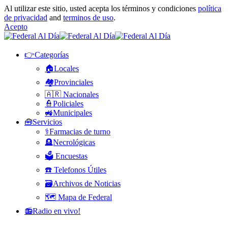
Al utilizar este sitio, usted acepta los términos y condiciones
política
de privacidad
and
terminos de uso
.
Acepto
👉Categorías
🏠Locales
🏘️Provinciales
🇦🇷 Nacionales
👮Policiales
🚜Municipales
🧰Servicios
⚕️Farmacias de turno
🪦Necrológicas
🗳️ Encuestas
☎️ Telefonos Útiles
🗃️Archivos de Noticias
🗺️ Mapa de Federal
📻Radio en vivo!