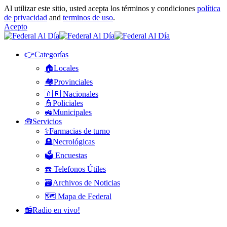
Al utilizar este sitio, usted acepta los términos y condiciones
política
de privacidad
and
terminos de uso
.
Acepto
👉Categorías
🏠Locales
🏘️Provinciales
🇦🇷 Nacionales
👮Policiales
🚜Municipales
🧰Servicios
⚕️Farmacias de turno
🪦Necrológicas
🗳️ Encuestas
☎️ Telefonos Útiles
🗃️Archivos de Noticias
🗺️ Mapa de Federal
📻Radio en vivo!