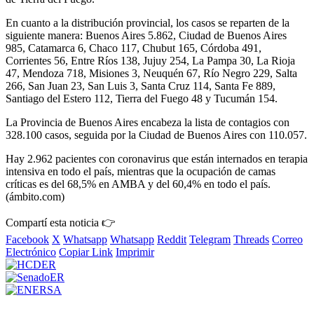
En cuanto a la distribución provincial, los casos se reparten de la
siguiente manera: Buenos Aires 5.862, Ciudad de Buenos Aires
985, Catamarca 6, Chaco 117, Chubut 165, Córdoba 491,
Corrientes 56, Entre Ríos 138, Jujuy 254, La Pampa 30, La Rioja
47, Mendoza 718, Misiones 3, Neuquén 67, Río Negro 229, Salta
266, San Juan 23, San Luis 3, Santa Cruz 114, Santa Fe 889,
Santiago del Estero 112, Tierra del Fuego 48 y Tucumán 154.
La Provincia de Buenos Aires encabeza la lista de contagios con
328.100 casos, seguida por la Ciudad de Buenos Aires con 110.057.
Hay 2.962 pacientes con coronavirus que están internados en terapia
intensiva en todo el país, mientras que la ocupación de camas
críticas es del 68,5% en AMBA y del 60,4% en todo el país.
(ámbito.com)
Compartí esta noticia 👉
Facebook
X
Whatsapp
Whatsapp
Reddit
Telegram
Threads
Correo
Electrónico
Copiar Link
Imprimir