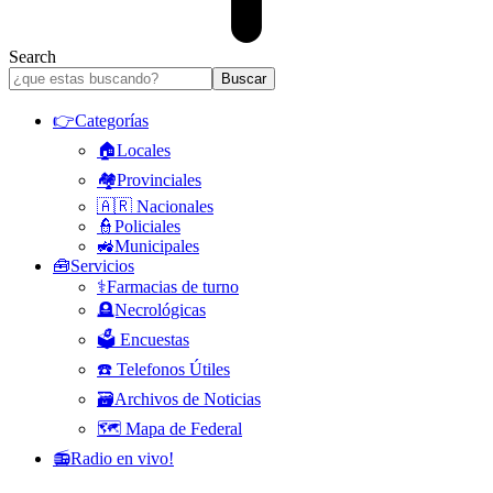
Search
👉Categorías
🏠Locales
🏘️Provinciales
🇦🇷 Nacionales
👮Policiales
🚜Municipales
🧰Servicios
⚕️Farmacias de turno
🪦Necrológicas
🗳️ Encuestas
☎️ Telefonos Útiles
🗃️Archivos de Noticias
🗺️ Mapa de Federal
📻Radio en vivo!