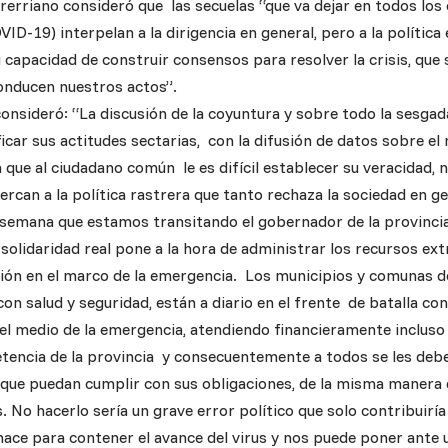
trerriano consideró que las secuelas “que va dejar en todos los
-19) interpelan a la dirigencia en general, pero a la política e
u capacidad de construir consensos para resolver la crisis, qu
onducen nuestros actos”.
consideró: “La discusión de la coyuntura y sobre todo la sesgad
icar sus actitudes sectarias, con la difusión de datos sobre e
 que al ciudadano común le es difícil establecer su veracidad, 
ercan a la política rastrera que tanto rechaza la sociedad en ge
 semana que estamos transitando el gobernador de la provincia
olidaridad real pone a la hora de administrar los recursos ext
ión en el marco de la emergencia. Los municipios y comunas d
 con salud y seguridad, están a diario en el frente de batalla 
 el medio de la emergencia, atendiendo financieramente incluso
tencia de la provincia y consecuentemente a todos se les deb
 que puedan cumplir con sus obligaciones, de la misma manera
. No hacerlo sería un grave error político que solo contribuiría
ace para contener el avance del virus y nos puede poner ante u