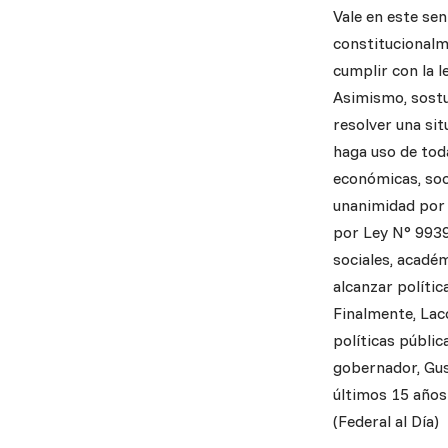
Vale en este sen
constitucionalm
cumplir con la l
Asimismo, sostu
resolver una si
haga uso de toda
económicas, soc
unanimidad por 
por Ley N° 9939
sociales, acadé
alcanzar polític
Finalmente, Lac
políticas públi
gobernador, Gus
últimos 15 años
(Federal al Día)