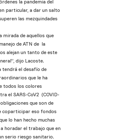
 órdenes la pandemia del
n particular, a dar un salto
e superen las mezquindades
a mirada de aquellos que
l manejo de ATN de la
nos alejan un tanto de este
neral”, dijo Lacoste.
 tendrá el desafío de
raordinarios que le ha
e todos los colores
contra el SARS-CoV2 (COVID-
 obligaciones que son de
e coparticipar eso fondos
 que lo han hecho muchas
 a horadar el trabajo que en
n serio riesgo sanitario.