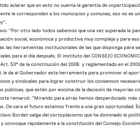
tido aclarar que en esto no cuenta la garantía de coparticipac
ente le corresponden a los municipios y comunas, eso no es un 
ey”.
vo: “Por otro lado todos sabemos que una vez superada la pa
tuación social, económica y productiva muy compleja y para eso
s las herramientas institucionales de las que disponga para sen
iales para el día después. El instituto del CONSEJO ECONOMI
Art. 53° de la constitución del 2008 y reglamentado en el 20
, le da al Gobernador esta herramienta para promover el apor
micos y sindicales para lograr construir los consensos necesar
as públicas, que estén por encima de la decisión de mayorías ci
oste remarcó: “Mirando para atrás hemos desperdiciado más d
cas. De cara al futuro estamos frente a una gran oportunidad. 
tavo Bordet salga del cortoplacismo que ha dominado la políti
 y convoque rápidamente a la constitución del Consejo Económi