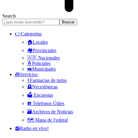
Search
👉Categorías
🏠Locales
🏘️Provinciales
🇦🇷 Nacionales
👮Policiales
🚜Municipales
🧰Servicios
⚕️Farmacias de turno
🪦Necrológicas
🗳️ Encuestas
☎️ Telefonos Útiles
🗃️Archivos de Noticias
🗺️ Mapa de Federal
📻Radio en vivo!