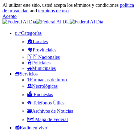
Al utilizar este sitio, usted acepta los términos y condiciones
política
de privacidad
and
terminos de uso
.
Acepto
👉Categorías
🏠Locales
🏘️Provinciales
🇦🇷 Nacionales
👮Policiales
🚜Municipales
🧰Servicios
⚕️Farmacias de turno
🪦Necrológicas
🗳️ Encuestas
☎️ Telefonos Útiles
🗃️Archivos de Noticias
🗺️ Mapa de Federal
📻Radio en vivo!