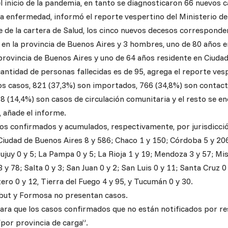
 inicio de la pandemia, en tanto se diagnosticaron 66 nuevos ca
la enfermedad, informó el reporte vespertino del Ministerio de 
e de la cartera de Salud, los cinco nuevos decesos corresponde
 en la provincia de Buenos Aires y 3 hombres, uno de 80 años e
 provincia de Buenos Aires y uno de 64 años residente en Ciuda
ntidad de personas fallecidas es de 95, agrega el reporte vesp
sos casos, 821 (37,3%) son importados, 766 (34,8%) son contac
8 (14,4%) son casos de circulación comunitaria y el resto se en
, añade el informe.
sos confirmados y acumulados, respectivamente, por jurisdicció
Ciudad de Buenos Aires 8 y 586; Chaco 1 y 150; Córdoba 5 y 206
Jujuy 0 y 5; La Pampa 0 y 5; La Rioja 1 y 19; Mendoza 3 y 57; Mi
 y 78; Salta 0 y 3; San Juan 0 y 2; San Luis 0 y 11; Santa Cruz 0
ero 0 y 12, Tierra del Fuego 4 y 95, y Tucumán 0 y 30.
but y Formosa no presentan casos.
clara que los casos confirmados que no están notificados por re
“por provincia de carga”.