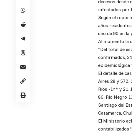
decesos desde el
infectados por 
Según el report
años residentes
uno de 90 en la
Al momento la ca
“Del total de e
confirmados, 31
epidemiológica”
El detalle de ca
Aires 28 y 572; 
Ríos -1** y 21; 
86; Río Negro 13
Santiago del Est
Catamarca, Chu
El Ministerio a
contabilizados 