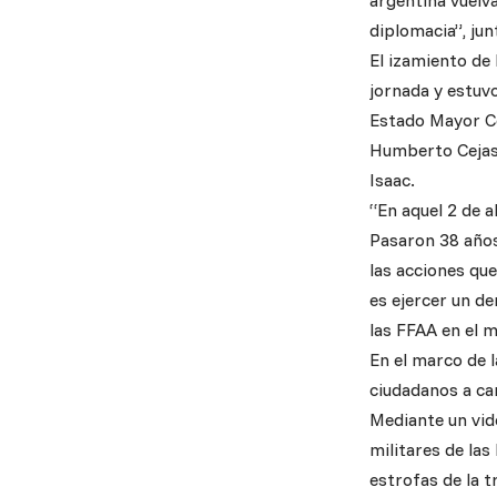
argentina vuelva
diplomacia”, jun
El izamiento de 
jornada y estuv
Estado Mayor Co
Humberto Cejas; 
Isaac.
“En aquel 2 de a
Pasaron 38 años 
las acciones qu
es ejercer un de
las FFAA en el 
En el marco de l
ciudadanos a ca
Mediante un vide
militares de la
estrofas de la t