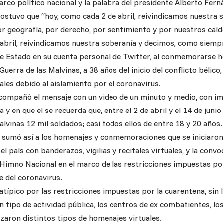
 arco político nacional y la palabra del presidente Alberto Fern
sostuvo que “hoy, como cada 2 de abril, reivindicamos nuestra 
por geografía, por derecho, por sentimiento y por nuestros caí
abril, reivindicamos nuestra soberanía y decimos, como siempre
 de Estado en su cuenta personal de Twitter, al conmemorarse ho
Guerra de las Malvinas, a 38 años del inicio del conflicto bélico,
les debido al aislamiento por el coronavirus.
compañó el mensaje con un video de un minuto y medio, con i
a y en que el se recuerda que, entre el 2 de abril y el 14 de juni
lvinas 12 mil soldados; casi todos ellos de entre 18 y 20 años.
e sumó así a los homenajes y conmemoraciones que se iniciaron
 el país con banderazos, vigilias y recitales virtuales, y la conv
 Himno Nacional en el marco de las restricciones impuestas po
e del coronavirus.
 atípico por las restricciones impuestas por la cuarentena, sin 
ún tipo de actividad pública, los centros de ex combatientes, los
izaron distintos tipos de homenajes virtuales.