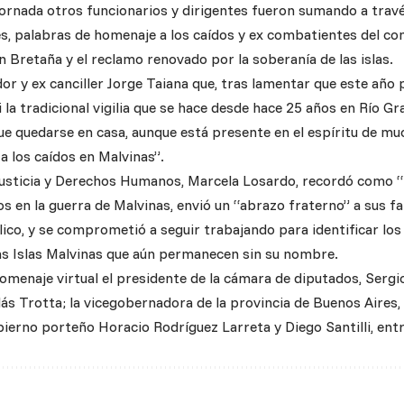
 jornada otros funcionarios y dirigentes fueron sumando a travé
s, palabras de homenaje a los caídos y ex combatientes del con
 Bretaña y el reclamo renovado por la soberanía de las islas.
or y ex canciller Jorge Taiana que, tras lamentar que este año
i la tradicional vigilia que se hace desde hace 25 años en Río Gr
que quedarse en casa, aunque está presente en el espíritu de mu
a los caídos en Malvinas”.
Justicia y Derechos Humanos, Marcela Losardo, recordó como “
s en la guerra de Malvinas, envió un “abrazo fraterno” a sus fa
lico, y se comprometió a seguir trabajando para identificar lo
as Islas Malvinas que aún permanecen sin su nombre.
omenaje virtual el presidente de la cámara de diputados, Sergi
ás Trotta; la vicegobernadora de la provincia de Buenos Aires, 
bierno porteño Horacio Rodríguez Larreta y Diego Santilli, ent