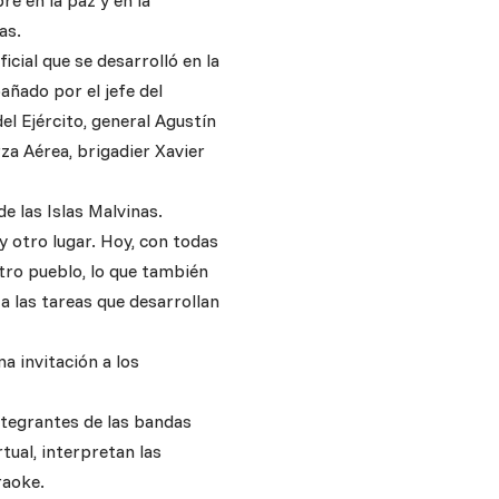
re en la paz y en la
as.
ficial que se desarrolló en la
ñado por el jefe del
l Ejército, general Agustín
rza Aérea, brigadier Xavier
de las Islas Malvinas.
y otro lugar. Hoy, con todas
tro pueblo, lo que también
 a las tareas que desarrollan
a invitación a los
integrantes de las bandas
tual, interpretan las
raoke.