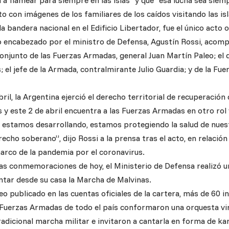
 a flamear para siempre en las islas” y que “esa lucha sea siemp
to con imágenes de los familiares de los caídos visitando las isl
la bandera nacional en el Edificio Libertador, fue el único acto o
o encabezado por el ministro de Defensa, Agustín Rossi, acompa
njunto de las Fuerzas Armadas, general Juan Martín Paleo; el de
el jefe de la Armada, contralmirante Julio Guardia; y de la Fue
bril, la Argentina ejerció el derecho territorial de recuperación 
y este 2 de abril encuentra a las Fuerzas Armadas en otro rol 
e estamos desarrollando, estamos protegiendo la salud de nues
recho soberano”, dijo Rossi a la prensa tras el acto, en relación
marco de la pandemia por el coronavirus.
as conmemoraciones de hoy, el Ministerio de Defensa realizó un
ntar desde su casa la Marcha de Malvinas.
o publicado en las cuentas oficiales de la cartera, más de 60 
s Fuerzas Armadas de todo el país conformaron una orquesta vir
radicional marcha militar e invitaron a cantarla en forma de ka