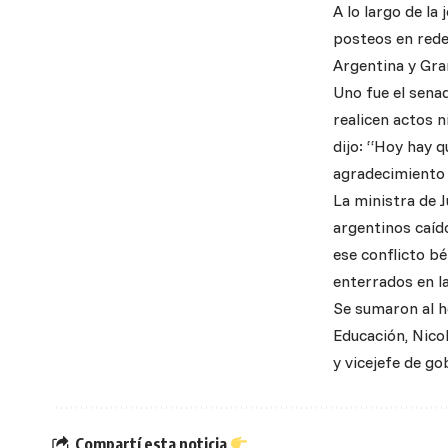
A lo largo de la
posteos en rede
Argentina y Gran
Uno fue el senad
realicen actos n
dijo: “Hoy hay 
agradecimiento 
La ministra de 
argentinos caído
ese conflicto bé
enterrados en l
Se sumaron al h
Educación, Nicol
y vicejefe de go
Compartí esta noticia