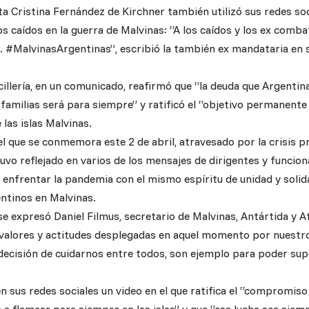
ta Cristina Fernández de Kirchner también utilizó sus redes so
s caídos en la guerra de Malvinas: “A los caídos y los ex combat
. #MalvinasArgentinas”, escribió la también ex mandataria en 
cillería, en un comunicado, reafirmó que “la deuda que Argentina
familias será para siempre” y ratificó el “objetivo permanente 
las islas Malvinas.
el que se conmemora este 2 de abril, atravesado por la crisis 
tuvo reflejado en varios de los mensajes de dirigentes y funcio
 enfrentar la pandemia con el mismo espíritu de unidad y solid
entinos en Malvinas.
se expresó Daniel Filmus, secretario de Malvinas, Antártida y A
valores y actitudes desplegadas en aquel momento por nuestr
 decisión de cuidarnos entre todos, son ejemplo para poder super
n sus redes sociales un video en el que ratifica el “compromis