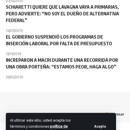
01/10/2020
SCHIARETTI QUIERE QUE LAVAGNA VAYA A PRIMARIAS,
PERO ADVIERTE: “NO SOY EL DUEÑO DE ALTERNATIVA
FEDERAL”
14/05/2019
EL GOBIERNO SUSPENDIÓ LOS PROGRAMAS DE
INSERCIÓN LABORAL POR FALTA DE PRESUPUESTO
13/11/2019
INCREPARON A MACRI DURANTE UNA RECORRIDA POR
UNA OBRA PORTEÑA: “ESTAMOS PEOR, HAGA ALGO”
26/02/2019
Dev: Fernando S. Brandolini
Ingresar
Facebook
Al utilizar este sitio, usted acepta los
términos y condiciones
política de
Acepto