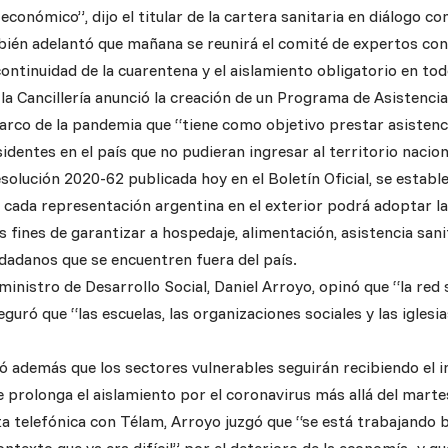
conómico”, dijo el titular de la cartera sanitaria en diálogo co
bién adelantó que mañana se reunirá el comité de expertos con
continuidad de la cuarentena y el aislamiento obligatorio en todo
la Cancillería anunció la creación de un Programa de Asistencia
marco de la pandemia que “tiene como objetivo prestar asistenci
identes en el país que no pudieran ingresar al territorio nacion
esolución 2020-62 publicada hoy en el Boletín Oficial, se establ
e cada representación argentina en el exterior podrá adoptar l
s fines de garantizar a hospedaje, alimentación, asistencia san
udadanos que se encuentren fuera del país.
 ministro de Desarrollo Social, Daniel Arroyo, opinó que “la red 
eguró que “las escuelas, las organizaciones sociales y las iglesi
ó además que los sectores vulnerables seguirán recibiendo el i
e prolonga el aislamiento por el coronavirus más allá del mart
ta telefónica con Télam, Arroyo juzgó que “se está trabajando b