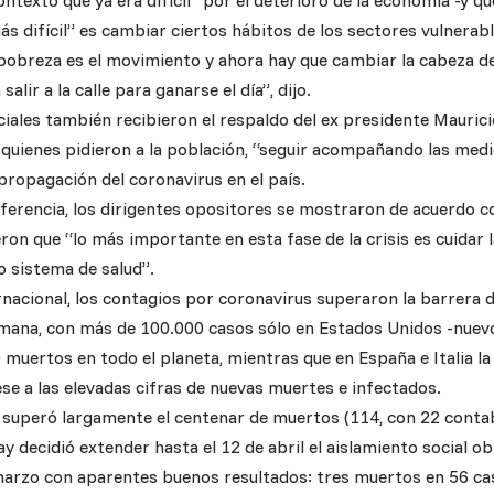
ontexto que ya era difícil” por el deterioro de la economía -y q
ás difícil” es cambiar ciertos hábitos de los sectores vulnerabl
a pobreza es el movimiento y ahora hay que cambiar la cabeza 
lir a la calle para ganarse el día”, dijo.
iales también recibieron el respaldo del ex presidente Maurici
, quienes pidieron a la población, “seguir acompañando las med
 propagación del coronavirus en el país.
ferencia, los dirigentes opositores se mostraron de acuerdo co
ron que “lo más importante en esta fase de la crisis es cuidar l
o sistema de salud”.
rnacional, los contagios por coronavirus superaron la barrera d
mana, con más de 100.000 casos sólo en Estados Unidos -nuev
muertos en todo el planeta, mientras que en España e Italia la 
ese a las elevadas cifras de nuevas muertes e infectados.
, superó largamente el centenar de muertos (114, con 22 contab
y decidió extender hasta el 12 de abril el aislamiento social 
marzo con aparentes buenos resultados: tres muertos en 56 c