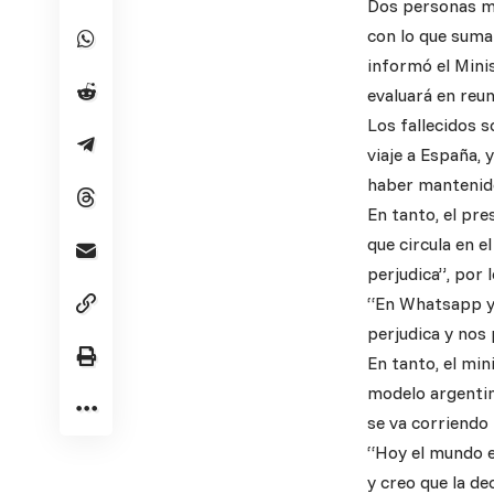
Dos personas mu
con lo que suman
informó el Minis
evaluará en reun
Los fallecidos 
viaje a España, 
haber mantenido
En tanto, el pr
que circula en e
perjudica”, por l
“En Whatsapp y 
perjudica y nos 
En tanto, el min
modelo argentin
se va corriendo 
“Hoy el mundo e
y creo que la de