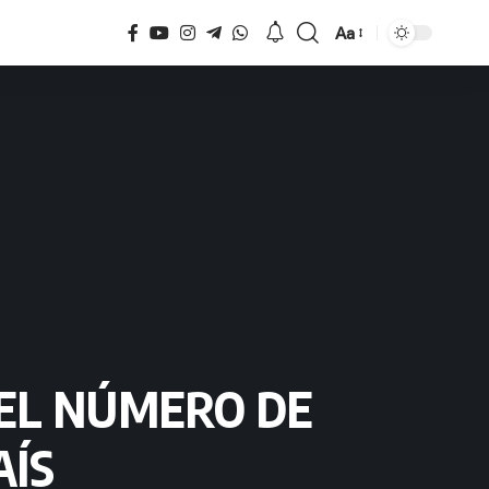
Aa
Tamaño
 EL NÚMERO DE
AÍS