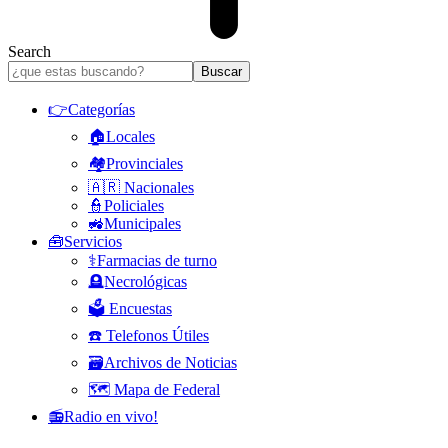
Search
👉Categorías
🏠Locales
🏘️Provinciales
🇦🇷 Nacionales
👮Policiales
🚜Municipales
🧰Servicios
⚕️Farmacias de turno
🪦Necrológicas
🗳️ Encuestas
☎️ Telefonos Útiles
🗃️Archivos de Noticias
🗺️ Mapa de Federal
📻Radio en vivo!