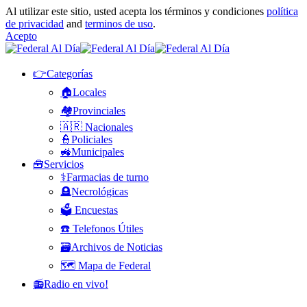
Al utilizar este sitio, usted acepta los términos y condiciones
política
de privacidad
and
terminos de uso
.
Acepto
👉Categorías
🏠Locales
🏘️Provinciales
🇦🇷 Nacionales
👮Policiales
🚜Municipales
🧰Servicios
⚕️Farmacias de turno
🪦Necrológicas
🗳️ Encuestas
☎️ Telefonos Útiles
🗃️Archivos de Noticias
🗺️ Mapa de Federal
📻Radio en vivo!