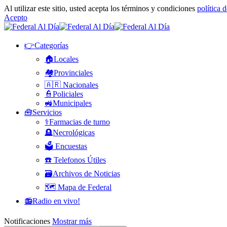
Al utilizar este sitio, usted acepta los términos y condiciones
política 
Acepto
👉Categorías
🏠Locales
🏘️Provinciales
🇦🇷 Nacionales
👮Policiales
🚜Municipales
🧰Servicios
⚕️Farmacias de turno
🪦Necrológicas
🗳️ Encuestas
☎️ Telefonos Útiles
🗃️Archivos de Noticias
🗺️ Mapa de Federal
📻Radio en vivo!
Notificaciones
Mostrar más