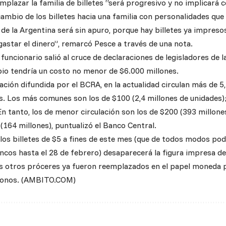
plazar la familia de billetes “será progresivo y no implicará c
ambio de los billetes hacia una familia con personalidades que 
 de la Argentina será sin apuro, porque hay billetes ya impres
astar el dinero”, remarcó Pesce a través de una nota.
 funcionario salió al cruce de declaraciones de legisladores de l
bio tendría un costo no menor de $6.000 millones.
ción difundida por el BCRA, en la actualidad circulan más de 5,
es. Los más comunes son los de $100 (2,4 millones de unidades);
En tanto, los de menor circulación son los de $200 (393 millone
 (164 millones), puntualizó el Banco Central.
e los billetes de $5 a fines de este mes (que de todos modos po
ncos hasta el 28 de febrero) desaparecerá la figura impresa de
s otros próceres ya fueron reemplazados en el papel moneda 
tonos. (AMBITO.COM)