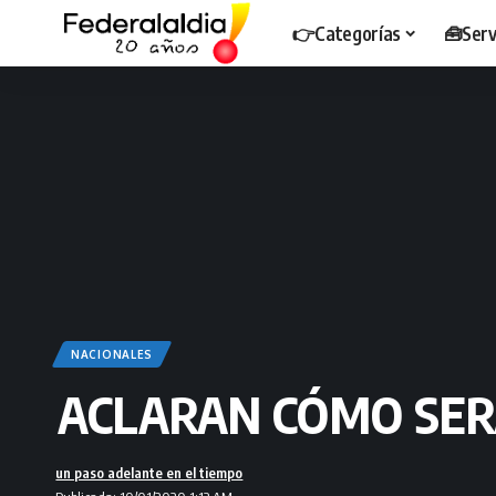
👉Categorías
🧰Serv
NACIONALES
ACLARAN CÓMO SERÁ
un paso adelante en el tiempo