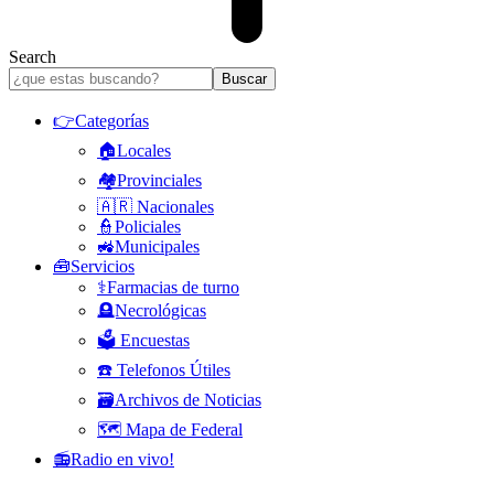
Search
👉Categorías
🏠Locales
🏘️Provinciales
🇦🇷 Nacionales
👮Policiales
🚜Municipales
🧰Servicios
⚕️Farmacias de turno
🪦Necrológicas
🗳️ Encuestas
☎️ Telefonos Útiles
🗃️Archivos de Noticias
🗺️ Mapa de Federal
📻Radio en vivo!