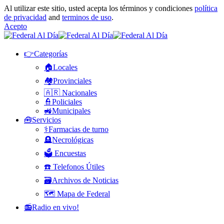
Al utilizar este sitio, usted acepta los términos y condiciones
política
de privacidad
and
terminos de uso
.
Acepto
👉Categorías
🏠Locales
🏘️Provinciales
🇦🇷 Nacionales
👮Policiales
🚜Municipales
🧰Servicios
⚕️Farmacias de turno
🪦Necrológicas
🗳️ Encuestas
☎️ Telefonos Útiles
🗃️Archivos de Noticias
🗺️ Mapa de Federal
📻Radio en vivo!