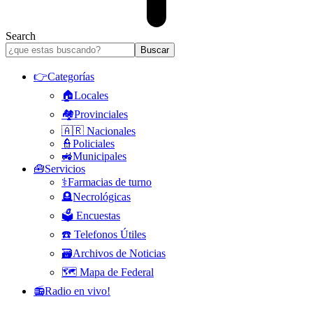
Search
👉Categorías
🏠Locales
🏘️Provinciales
🇦🇷 Nacionales
👮Policiales
🚜Municipales
🧰Servicios
⚕️Farmacias de turno
🪦Necrológicas
🗳️ Encuestas
☎️ Telefonos Útiles
🗃️Archivos de Noticias
🗺️ Mapa de Federal
📻Radio en vivo!