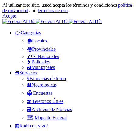
Al utilizar este sitio, usted acepta los términos y condiciones
política
de privacidad
and
terminos de uso
.
Acepto
👉Categorías
🏠Locales
🏘️Provinciales
🇦🇷 Nacionales
👮Policiales
🚜Municipales
🧰Servicios
⚕️Farmacias de turno
🪦Necrológicas
🗳️ Encuestas
☎️ Telefonos Útiles
🗃️Archivos de Noticias
🗺️ Mapa de Federal
📻Radio en vivo!