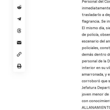
Personal del Co
inmediatamente 
trasladarlo a d
flagrancia. Se i
El mismo día, s
de policía, obse
escenario del an
policiales, cons
demás dentro de 
personal de la D
interior en su v
amarronada, y el
corroboró que s
Jefatura Departa
joven menor de 
con conocimiento
ALLANAMIENTO