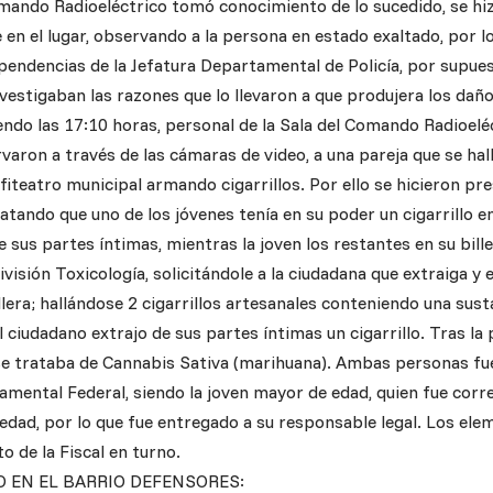
mando Radioeléctrico tomó conocimiento de lo sucedido, se hi
en el lugar, observando a la persona en estado exaltado, por l
ependencias de la Jefatura Departamental de Policía, por supues
nvestigaban las razones que lo llevaron a que produjera los daño
iendo las 17:10 horas, personal de la Sala del Comando Radioel
rvaron a través de las cámaras de video, a una pareja que se hall
fiteatro municipal armando cigarrillos. Por ello se hicieron pr
tatando que uno de los jóvenes tenía en su poder un cigarrillo 
sus partes íntimas, mientras la joven los restantes en su bille
ivisión Toxicología, solicitándole a la ciudadana que extraiga y 
illera; hallándose 2 cigarrillos artesanales conteniendo una sust
 ciudadano extrajo de sus partes íntimas un cigarrillo. Tras la 
e trataba de Cannabis Sativa (marihuana). Ambas personas fue
mental Federal, siendo la joven mayor de edad, quien fue corre
edad, por lo que fue entregado a su responsable legal. Los el
 de la Fiscal en turno.
 EN EL BARRIO DEFENSORES: