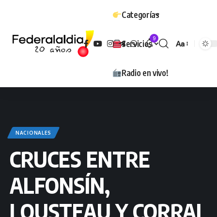
Categorías
9
Servicios
Aa
Tamaño
Radio en vivo!
NACIONALES
CRUCES ENTRE
ALFONSÍN,
LOUSTEAU Y CORRAL