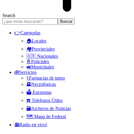
Search
👉Categorías
🏠Locales
🏘️Provinciales
🇦🇷 Nacionales
👮Policiales
🚜Municipales
🧰Servicios
⚕️Farmacias de turno
🪦Necrológicas
🗳️ Encuestas
☎️ Telefonos Útiles
🗃️Archivos de Noticias
🗺️ Mapa de Federal
📻Radio en vivo!