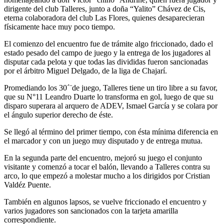
dirigente del club Talleres, junto a doña “Yalito” Chávez de Cis,
eterna colaboradora del club Las Flores, quienes desaparecieran
físicamente hace muy poco tiempo.
El comienzo del encuentro fue de trámite algo friccionado, dado el
estado pesado del campo de juego y la entrega de los jugadores al
disputar cada pelota y que todas las divididas fueron sancionadas
por el árbitro Miguel Delgado, de la liga de Chajarí.
Promediando los 30´¨de juego, Talleres tiene un tiro libre a su favor,
que su N°11 Leandro Duarte lo transforma en gol, luego de que su
disparo superara al arquero de ADEV, Ismael García y se colara por
el ángulo superior derecho de éste.
Se llegó al término del primer tiempo, con ésta mínima diferencia en
el marcador y con un juego muy disputado y de entrega mutua.
En la segunda parte del encuentro, mejoró su juego el conjunto
visitante y comenzó a tocar el balón, llevando a Talleres contra su
arco, lo que empezó a molestar mucho a los dirigidos por Cristian
Valdéz Puente.
También en algunos lapsos, se vuelve friccionado el encuentro y
varios jugadores son sancionados con la tarjeta amarilla
correspondiente.