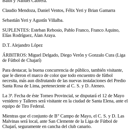
Balbi y Nahuel Cabrera.
Claudio Mendoza, Daniel Ventos, Félix Yeri y Brian Gamarra
Sebastián Yeri y Agustín Villalba.
SUPLENTES: Esteban Rebosio, Pablo Franco, Franco Aquino,
Elías Rodríguez, Alan Araya.
D.T. Alejandro López
ÁRBITROS: Miguel Delgado, Diego Verón y Gonzalo Cura (Liga
de Fútbol de Chajarí)
Para destacar, la buena concurrencia de público, también visitante,
que le dieron el marco de color que todo encuentro de fútbol
necesita, más aun disfrutando de las nuevas instalaciones del Predio
Santa Rosa de Lima, perteneciente al C. S. y D. Ateneo.
La 3ª. Fecha de éste Torneo Provincial, se disputará el 12 de Mayo
venidero y Talleres será visitante en la ciudad de Santa Elena, ante el
equipo de Tiro Federal.
Mientras que el conjunto de B° Campo de Mayo, el C. S. y D. Las
Malvinas será local, ante San Clemente de la Liga de Fútbol de
Chajarí, seguramente en cancha del club canario.