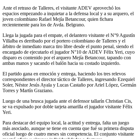
Ante el retraso de Talleres, el visitante ADEV aprovechó los
espacios empezando a inquietar a la defensa local y a su arquero, el
joven colombiano Rafael Mejía Betancour, quien fichara
recientemente para los de Avda. Belgrano.
Llega la jugada para el empate, el delantero visitante el N°9 Agustín
Villalba es derribado por el portero colombiano de Talleres y el
árbitro de inmediato marca tiro libre desde el punto penal, siendo el
encargado de ejecutarlo el jugador N°10 de ADEV Félix Yeri, cuyo
disparo es contenido por el arquero Mejía Betancour, tapando con
ambas manos y sacando el balón hacia su costado izquierdo.
El partido gana en emoción y entrega, haciendo los tres relevos
correspondientes el director táctico de Talleres, ingresando Ezequiel
Soler, Néstor Jesús Ayala y Lucas Castaño por Ariel López, Germán
Torres y Martín Graziano.
Luego de una brusca jugada ante el defensor tallarín Christian Cis,
se va expulsado por doble tarjeta amarilla el jugador visitante Félix
Yeri.
Para destacar del equipo local, la actitud y entrega, falta un juego
más asociado, aunque se tiene en cuenta que fué su primera disputa
oficial luego de cuatro meses sin competencia. El conjunto visitante