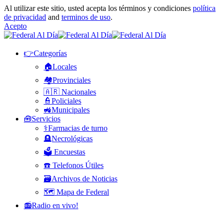
Al utilizar este sitio, usted acepta los términos y condiciones
política
de privacidad
and
terminos de uso
.
Acepto
👉Categorías
🏠Locales
🏘️Provinciales
🇦🇷 Nacionales
👮Policiales
🚜Municipales
🧰Servicios
⚕️Farmacias de turno
🪦Necrológicas
🗳️ Encuestas
☎️ Telefonos Útiles
🗃️Archivos de Noticias
🗺️ Mapa de Federal
📻Radio en vivo!