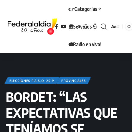
👉Categorías
🧰Servicios
Aa
Tamaño
📻Radio en vivo!
ELECCIONES P.A.S.O. 2019
PROVINCIALES
BORDET: “LAS
EXPECTATIVAS QUE
TENÍAMOS SE