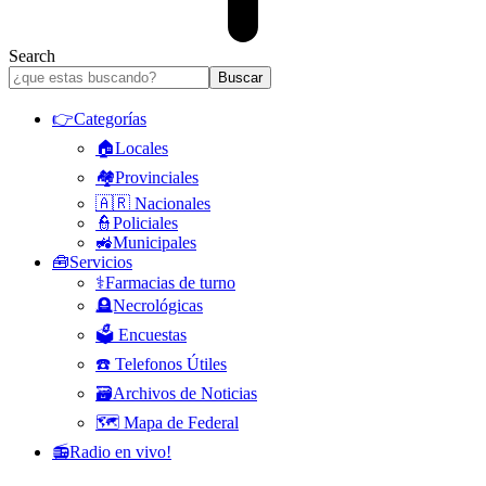
Search
👉Categorías
🏠Locales
🏘️Provinciales
🇦🇷 Nacionales
👮Policiales
🚜Municipales
🧰Servicios
⚕️Farmacias de turno
🪦Necrológicas
🗳️ Encuestas
☎️ Telefonos Útiles
🗃️Archivos de Noticias
🗺️ Mapa de Federal
📻Radio en vivo!