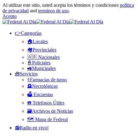
Al utilizar este sitio, usted acepta los términos y condiciones
política
de privacidad
and
terminos de uso
.
Acepto
👉Categorías
🏠Locales
🏘️Provinciales
🇦🇷 Nacionales
👮Policiales
🚜Municipales
🧰Servicios
⚕️Farmacias de turno
🪦Necrológicas
🗳️ Encuestas
☎️ Telefonos Útiles
🗃️Archivos de Noticias
🗺️ Mapa de Federal
📻Radio en vivo!