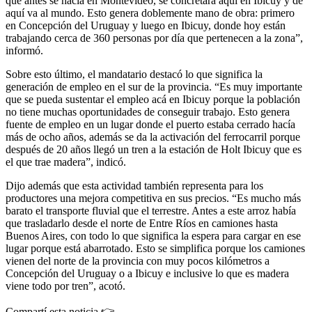
que antes se hacía en Montevideo, se concretará aquí en Ibicuy y de
aquí va al mundo. Esto genera doblemente mano de obra: primero
en Concepción del Uruguay y luego en Ibicuy, donde hoy están
trabajando cerca de 360 personas por día que pertenecen a la zona”,
informó.
Sobre esto último, el mandatario destacó lo que significa la
generación de empleo en el sur de la provincia. “Es muy importante
que se pueda sustentar el empleo acá en Ibicuy porque la población
no tiene muchas oportunidades de conseguir trabajo. Esto genera
fuente de empleo en un lugar donde el puerto estaba cerrado hacía
más de ocho años, además se da la activación del ferrocarril porque
después de 20 años llegó un tren a la estación de Holt Ibicuy que es
el que trae madera”, indicó.
Dijo además que esta actividad también representa para los
productores una mejora competitiva en sus precios. “Es mucho más
barato el transporte fluvial que el terrestre. Antes a este arroz había
que trasladarlo desde el norte de Entre Ríos en camiones hasta
Buenos Aires, con todo lo que significa la espera para cargar en ese
lugar porque está abarrotado. Esto se simplifica porque los camiones
vienen del norte de la provincia con muy pocos kilómetros a
Concepción del Uruguay o a Ibicuy e inclusive lo que es madera
viene todo por tren”, acotó.
Compartí esta noticia 👉