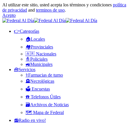
Al utilizar este sitio, usted acepta los términos y condiciones
política
de privacidad
and
terminos de uso
.
Acepto
👉Categorías
🏠Locales
🏘️Provinciales
🇦🇷 Nacionales
👮Policiales
🚜Municipales
🧰Servicios
⚕️Farmacias de turno
🪦Necrológicas
🗳️ Encuestas
☎️ Telefonos Útiles
🗃️Archivos de Noticias
🗺️ Mapa de Federal
📻Radio en vivo!