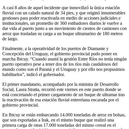
A casi 8 años de aquel incidente que inmovilizó la única estación
fluvial con un calado natural de 34 pies, y que originó innumerables
gestiones para poder reactivarla en medio de acciones judiciales e
institucionales, un promedio de 360 estibadores diarios le vuelve a
dar vida al puerto junto a un movimiento de cientos de camiones con
arroz que trasladan su carga a un buque ultramarino de 180 metros
de largo.
Finalmente, a la operatividad de los puertos de Diamante y
Concepción del Uruguay, el gobierno provincial pudo poner en
marcha Ibicuy. “Cuando asumí la gestión Entre Ríos no tenía ningún
puerto operativo pese a tener dos de los ríos más caudalosos del
mundo como son el Paraná y el Uruguay y por ello nos propusimos
habilitarlos”, indicó el gobernador.
El primer mandatario, acompañado por la ministra de Desarrollo
Social, Laura Stratta, recorrió este viernes en este puerto donde se
está concretando el primer cargamento de un buque de ultramar tras
la reactivación de esa estación fluvial entrerriana encarada por el
gobierno provincial.
En Ibicuy se están embarcando 14.000 toneladas de arroz en bolsas,
que son exportadas a Irak, en el mismo buque que realizó una
primera carga de otras 17.000 toneladas del mismo cereal en el