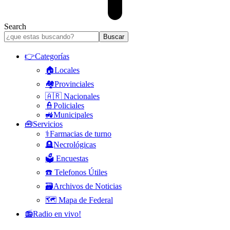
Search
👉Categorías
🏠Locales
🏘️Provinciales
🇦🇷 Nacionales
👮Policiales
🚜Municipales
🧰Servicios
⚕️Farmacias de turno
🪦Necrológicas
🗳️ Encuestas
☎️ Telefonos Útiles
🗃️Archivos de Noticias
🗺️ Mapa de Federal
📻Radio en vivo!