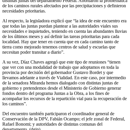
distintas juntas del departamento Federal. Abordaron la problemática
de los caminos rurales afectados por las precipitaciones y definieron
necesidades prioritarias.
Al respecto, la legisladora explicó que “la idea de este encuentro era
que todas las juntas puedan plantear a las autoridades viales sus
necesidades e inquietudes, teniendo en cuenta las abundantes lluvias
de los últimos meses y así definir las tareas prioritarias para cada
localidad. Hay que tener en cuenta que en cada camino tanto de
tierra como mejorado tenemos centros de salud y escuelas que
necesitan poder transitar a diario”.
A su vez, Díaz Chaves agregó que este tipo de reuniones “tienen
que ver con una modalidad de trabajo que adoptamos en toda la
provincia por decisión del gobernador Gustavo Bordet y que
llevamos adelante a través de Vialidad. En este caso, por intermedio
de la senadora Miranda hemos dialogado con distintas juntas de
gobierno y pretendemos desde el Ministerio de Gobierno generar
fondos dentro del programa Juntas a la Obra, a los fines de
acompañar los recursos de la repartición vial para la recuperación de
los caminos”.
Del encuentro también participaron el coordinador general de
Conservación de la DPV, Fabián Ocampo; el jefe zonal de Federal,
Rafael Bonomi; y autoridades de distintas comunas del
departamento. (dgip)