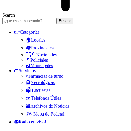
Search
👉Categorías
🏠Locales
🏘️Provinciales
🇦🇷 Nacionales
👮Policiales
🚜Municipales
🧰Servicios
⚕️Farmacias de turno
🪦Necrológicas
🗳️ Encuestas
☎️ Telefonos Útiles
🗃️Archivos de Noticias
🗺️ Mapa de Federal
📻Radio en vivo!