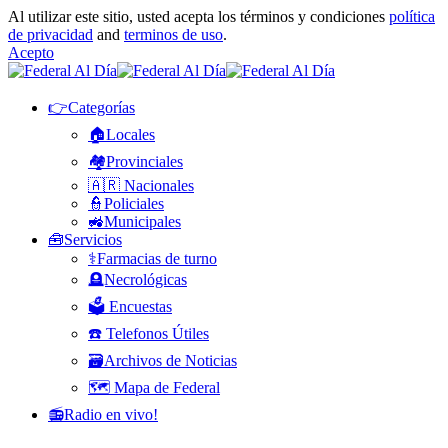
Al utilizar este sitio, usted acepta los términos y condiciones
política
de privacidad
and
terminos de uso
.
Acepto
👉Categorías
🏠Locales
🏘️Provinciales
🇦🇷 Nacionales
👮Policiales
🚜Municipales
🧰Servicios
⚕️Farmacias de turno
🪦Necrológicas
🗳️ Encuestas
☎️ Telefonos Útiles
🗃️Archivos de Noticias
🗺️ Mapa de Federal
📻Radio en vivo!