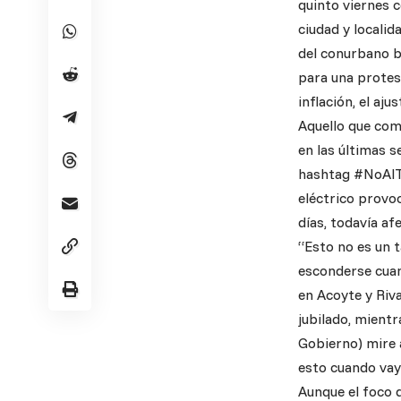
quinto viernes 
ciudad y localid
del conurbano b
para una protest
inflación, el aju
Aquello que com
en las últimas 
hashtag #NoAlTa
eléctrico provoc
días, todavía af
“Esto no es un t
esconderse cuan
en Acoyte y Riva
jubilado, mient
Gobierno) mire a
esto cuando vaya
Aunque el foco d