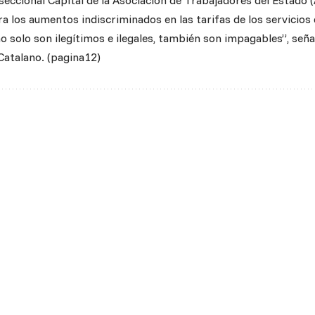
 seccional Capital de la Asociación de Trabajadores del Estado (
 los aumentos indiscriminados en las tarifas de los servicios d
o solo son ilegítimos e ilegales, también son impagables”, señ
Catalano. (pagina12)