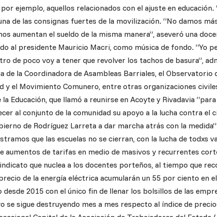
 por ejemplo, aquellos relacionados con el ajuste en educación
una de las consignas fuertes de la movilización. “No damos más
os aumentan el sueldo de la misma manera”, aseveró una docent
ado al presidente Mauricio Macri, como música de fondo. “Yo pe
tro de poco voy a tener que revolver los tachos de basura”, adm
ia de la Coordinadora de Asambleas Barriales, el Observatorio d
d y el Movimiento Comunero, entre otras organizaciones civiles
la Educación, que llamó a reunirse en Acoyte y Rivadavia “para 
cer al conjunto de la comunidad su apoyo a la lucha contra el 
obierno de Rodríguez Larreta a dar marcha atrás con la medida”
tramos que las escuelas no se cierran, con la lucha de todxs 
 de aumentos de tarifas en medio de masivos y recurrentes cort
indicato que nuclea a los docentes porteños, al tiempo que rec
recio de la energía eléctrica acumularán un 55 por ciento en el
 desde 2015 con el único fin de llenar los bolsillos de las emp
vo se sigue destruyendo mes a mes respecto al índice de precio