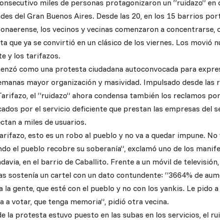
consecutivo miles de personas protagonizaron un “ruidazo” en d
ades del Gran Buenos Aires. Desde las 20, en los 15 barrios po
onaerense, los vecinos y vecinas comenzaron a concentrarse, c
a que ya se convirtió en un clásico de los viernes. Los movió 
ste y los tarifazos.
enzó como una protesta ciudadana autoconvocada para expres
semanas mayor organización y masividad. Impulsado desde las re
rifazo, el “ruidazo” ahora condensa también los reclamos por
ados por el servicio deficiente que prestan las empresas del se
ectan a miles de usuarios.
arifazo, esto es un robo al pueblo y no va a quedar impune. No
do el pueblo recobre su soberanía”, exclamó uno de los manif
davia, en el barrio de Caballito. Frente a un móvil de televisión
ras sostenía un cartel con un dato contundente: “3664% de aume
 la gente, que esté con el pueblo y no con los yankis. Le pido a
 a votar, que tenga memoria”, pidió otra vecina.
e la protesta estuvo puesto en las subas en los servicios, el 