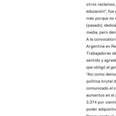
otros reclamos,
educación”, fue 
más porque no n
(pasado), dedic
media, pero den
A la convocator
Argentina en Re
Trabajadores de 
sentido y agrade
que obligó al g
“Así como demos
política brutal
comunicado el s
aumentos en el p
3.374 por ciento
poder adquisiti