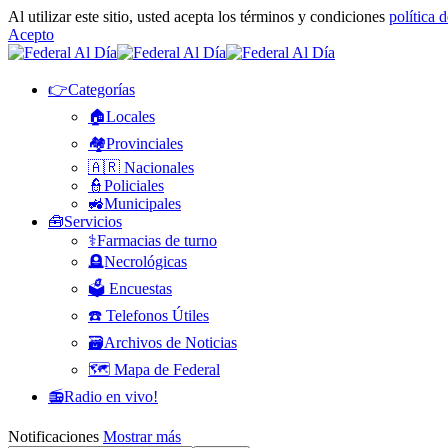
Al utilizar este sitio, usted acepta los términos y condiciones
política 
Acepto
👉Categorías
🏠Locales
🏘️Provinciales
🇦🇷 Nacionales
👮Policiales
🚜Municipales
🧰Servicios
⚕️Farmacias de turno
🪦Necrológicas
🗳️ Encuestas
☎️ Telefonos Útiles
🗃️Archivos de Noticias
🗺️ Mapa de Federal
📻Radio en vivo!
Notificaciones
Mostrar más