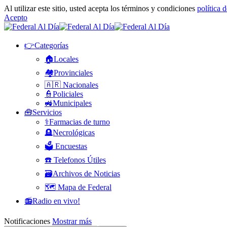
Al utilizar este sitio, usted acepta los términos y condiciones
política 
Acepto
👉Categorías
🏠Locales
🏘️Provinciales
🇦🇷 Nacionales
👮Policiales
🚜Municipales
🧰Servicios
⚕️Farmacias de turno
🪦Necrológicas
🗳️ Encuestas
☎️ Telefonos Útiles
🗃️Archivos de Noticias
🗺️ Mapa de Federal
📻Radio en vivo!
Notificaciones
Mostrar más