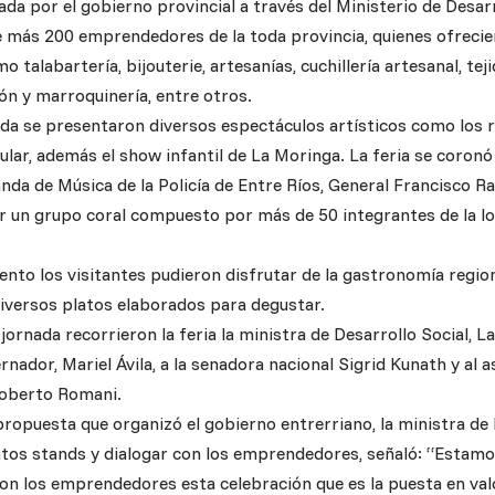
ada por el gobierno provincial a través del Ministerio de Desar
e más 200 emprendedores de la toda provincia, quienes ofreci
o talabartería, bijouterie, artesanías, cuchillería artesanal, teji
ión y marroquinería, entre otros.
ada se presentaron diversos espectáculos artísticos como los 
ular, además el show infantil de La Moringa. La feria se coronó
nda de Música de la Policía de Entre Ríos, General Francisco R
un grupo coral compuesto por más de 50 integrantes de la loc
ento los visitantes pudieron disfrutar de la gastronomía regio
diversos platos elaborados para degustar.
ornada recorrieron la feria la ministra de Desarrollo Social, La
nador, Mariel Ávila, a la senadora nacional Sigrid Kunath y al a
Roberto Romani.
ropuesta que organizó el gobierno entrerriano, la ministra de 
intos stands y dialogar con los emprendedores, señaló: “Estamo
n los emprendedores esta celebración que es la puesta en valo