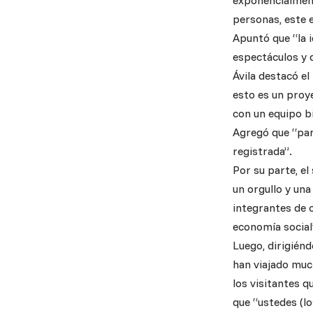
exponencialment
personas, este e
Apuntó que “la i
espectáculos y d
Ávila destacó el
esto es un proye
con un equipo b
Agregó que “par
registrada”.
Por su parte, el
un orgullo y un
integrantes de 
economía social
Luego, dirigiénd
han viajado muc
los visitantes q
que “ustedes (l