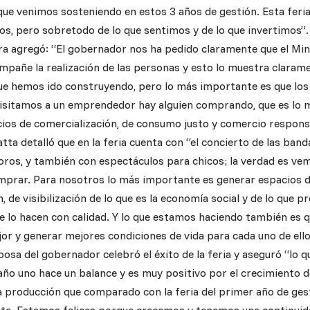
 que venimos sosteniendo en estos 3 años de gestión. Esta feri
os, pero sobretodo de lo que sentimos y de lo que invertimos”.
tra agregó: “El gobernador nos ha pedido claramente que el Min
ompañe la realización de las personas y esto lo muestra claram
ue hemos ido construyendo, pero lo más importante es que los
visitamos a un emprendedor hay alguien comprando, que es lo
os de comercialización, de consumo justo y comercio respons
tta detalló que en la feria cuenta con “el concierto de las banda 
oros, y también con espectáculos para chicos; la verdad es vem
omprar. Para nosotros lo más importante es generar espacios d
, de visibilización de lo que es la economía social y de lo que
ue lo hacen con calidad. Y lo que estamos haciendo también es
jor y generar mejores condiciones de vida para cada uno de ello
esposa del gobernador celebró el éxito de la feria y aseguró “lo q
año uno hace un balance y es muy positivo por el crecimiento de
a producción que comparado con la feria del primer año de ges