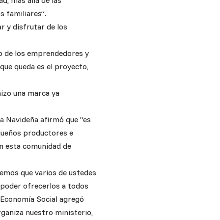
, más allá de las
s familiares”.
r y disfrutar de los
eso de los emprendedores y
 que queda es el proyecto,
hizo una marca ya
ria Navideña afirmó que “es
queños productores e
en esta comunidad de
abemos que varios de ustedes
 poder ofrecerlos a todos
e Economía Social agregó
ganiza nuestro ministerio,