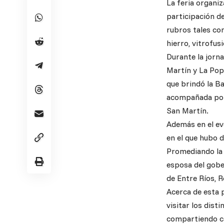
La feria organiz
participación d
rubros tales com
hierro, vitrofus
Durante la jorn
Martín y La Pop
que brindó la Ba
acompañada por 
San Martín.
Además en el ev
en el que hubo 
Promediando la j
esposa del gober
de Entre Ríos, 
Acerca de esta p
visitar los dist
compartiendo co