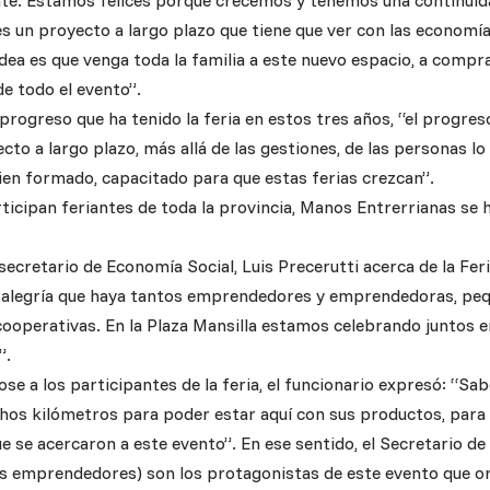
e. Estamos felices porque crecemos y tenemos una continuidad
s un proyecto a largo plazo que tiene que ver con las economía
dea es que venga toda la familia a este nuevo espacio, a compra
e todo el evento”.
 progreso que ha tenido la feria en estos tres años, “el progr
cto a largo plazo, más allá de las gestiones, de las personas lo
ien formado, capacitado para que estas ferias crezcan”.
ticipan feriantes de toda la provincia, Manos Entrerrianas se 
 secretario de Economía Social, Luis Precerutti acerca de la Fe
a alegría que haya tantos emprendedores y emprendedoras, pe
cooperativas. En la Plaza Mansilla estamos celebrando juntos 
”.
ose a los participantes de la feria, el funcionario expresó: “S
hos kilómetros para poder estar aquí con sus productos, para
ue se acercaron a este evento”. En ese sentido, el Secretario d
os emprendedores) son los protagonistas de este evento que or