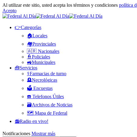
Al utilizar este sitio, usted acepta los términos y condiciones
política 
Acepto
👉Categorías
🏠Locales
🏘️Provinciales
🇦🇷 Nacionales
👮Policiales
🚜Municipales
🧰Servicios
⚕️Farmacias de turno
🪦Necrológicas
🗳️ Encuestas
☎️ Telefonos Útiles
🗃️Archivos de Noticias
🗺️ Mapa de Federal
📻Radio en vivo!
Notificaciones
Mostrar más