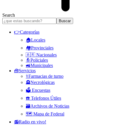
Search
👉Categorías
🏠Locales
🏘️Provinciales
🇦🇷 Nacionales
👮Policiales
🚜Municipales
🧰Servicios
⚕️Farmacias de turno
🪦Necrológicas
🗳️ Encuestas
☎️ Telefonos Útiles
🗃️Archivos de Noticias
🗺️ Mapa de Federal
📻Radio en vivo!