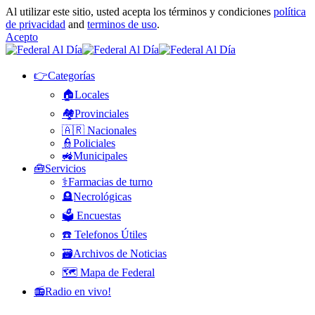
Al utilizar este sitio, usted acepta los términos y condiciones
política
de privacidad
and
terminos de uso
.
Acepto
👉Categorías
🏠Locales
🏘️Provinciales
🇦🇷 Nacionales
👮Policiales
🚜Municipales
🧰Servicios
⚕️Farmacias de turno
🪦Necrológicas
🗳️ Encuestas
☎️ Telefonos Útiles
🗃️Archivos de Noticias
🗺️ Mapa de Federal
📻Radio en vivo!