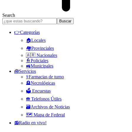
Search
👉Categorías
🏠Locales
🏘️Provinciales
🇦🇷 Nacionales
👮Policiales
🚜Municipales
🧰Servicios
⚕️Farmacias de turno
🪦Necrológicas
🗳️ Encuestas
☎️ Telefonos Útiles
🗃️Archivos de Noticias
🗺️ Mapa de Federal
📻Radio en vivo!