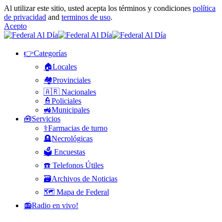
Al utilizar este sitio, usted acepta los términos y condiciones
política
de privacidad
and
terminos de uso
.
Acepto
👉Categorías
🏠Locales
🏘️Provinciales
🇦🇷 Nacionales
👮Policiales
🚜Municipales
🧰Servicios
⚕️Farmacias de turno
🪦Necrológicas
🗳️ Encuestas
☎️ Telefonos Útiles
🗃️Archivos de Noticias
🗺️ Mapa de Federal
📻Radio en vivo!