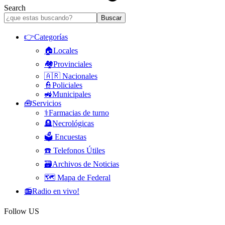
Search
👉Categorías
🏠Locales
🏘️Provinciales
🇦🇷 Nacionales
👮Policiales
🚜Municipales
🧰Servicios
⚕️Farmacias de turno
🪦Necrológicas
🗳️ Encuestas
☎️ Telefonos Útiles
🗃️Archivos de Noticias
🗺️ Mapa de Federal
📻Radio en vivo!
Follow US