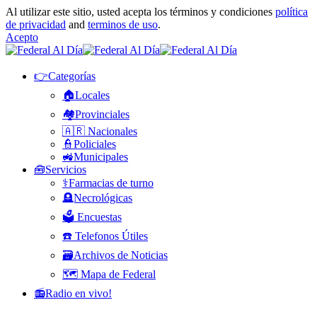
Al utilizar este sitio, usted acepta los términos y condiciones
política
de privacidad
and
terminos de uso
.
Acepto
👉Categorías
🏠Locales
🏘️Provinciales
🇦🇷 Nacionales
👮Policiales
🚜Municipales
🧰Servicios
⚕️Farmacias de turno
🪦Necrológicas
🗳️ Encuestas
☎️ Telefonos Útiles
🗃️Archivos de Noticias
🗺️ Mapa de Federal
📻Radio en vivo!