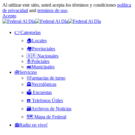
Al utilizar este sitio, usted acepta los términos y condiciones
política
de privacidad
and
terminos de uso
.
Acepto
👉Categorías
🏠Locales
🏘️Provinciales
🇦🇷 Nacionales
👮Policiales
🚜Municipales
🧰Servicios
⚕️Farmacias de turno
🪦Necrológicas
🗳️ Encuestas
☎️ Telefonos Útiles
🗃️Archivos de Noticias
🗺️ Mapa de Federal
📻Radio en vivo!