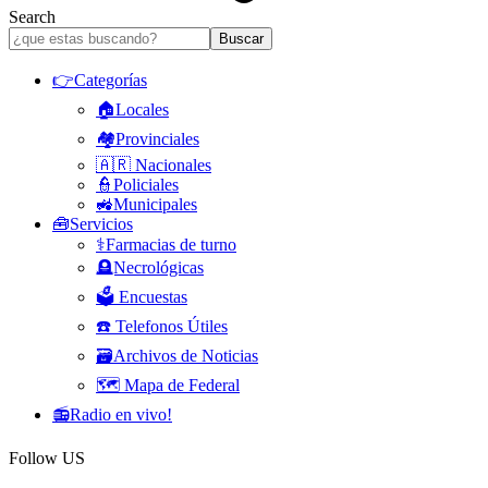
Search
👉Categorías
🏠Locales
🏘️Provinciales
🇦🇷 Nacionales
👮Policiales
🚜Municipales
🧰Servicios
⚕️Farmacias de turno
🪦Necrológicas
🗳️ Encuestas
☎️ Telefonos Útiles
🗃️Archivos de Noticias
🗺️ Mapa de Federal
📻Radio en vivo!
Follow US