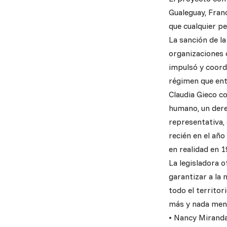
Gualeguay, Franc
que cualquier p
La sanción de la
organizaciones c
impulsó y coord
régimen que ent
Claudia Gieco c
humano, un dere
representativa, 
recién en el año
en realidad en 1
La legisladora o
garantizar a la 
todo el territor
más y nada meno
• Nancy Miranda