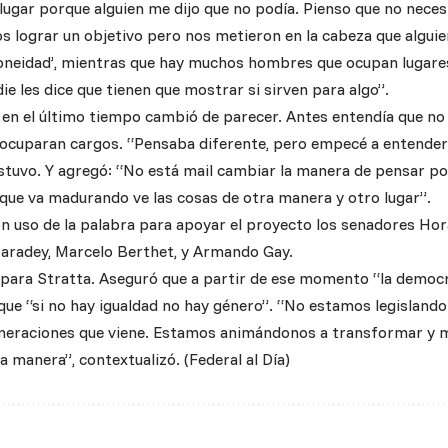
e lugar porque alguien me dijo que no podía. Pienso que no nece
 lograr un objetivo pero nos metieron en la cabeza que alguie
idoneidad’, mientras que hay muchos hombres que ocupan lugares
ie les dice que tienen que mostrar si sirven para algo”.
 en el último tiempo cambió de parecer. Antes entendía que no 
 ocuparan cargos. “Pensaba diferente, pero empecé a entender
sostuvo. Y agregó: “No está mail cambiar la manera de pensar
que va madurando ve las cosas de otra manera y otro lugar”.
n uso de la palabra para apoyar el proyecto los senadores Ho
aradey, Marcelo Berthet, y Armando Gay.
o para Stratta. Aseguró que a partir de ese momento “la democr
 que “si no hay igualdad no hay género”. “No estamos legislando
eneraciones que viene. Estamos animándonos a transformar y 
a manera”, contextualizó. (Federal al Día)