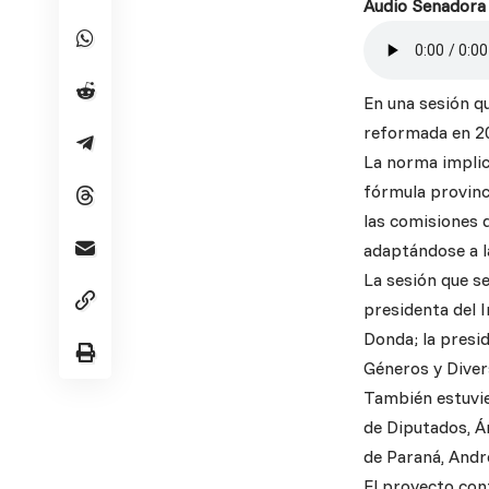
Audio Senadora
En una sesión qu
reformada en 200
La norma implica
fórmula provinci
las comisiones 
adaptándose a l
La sesión que se
presidenta del I
Donda; la presid
Géneros y Divers
También estuvie
de Diputados, Án
de Paraná, Andre
El proyecto con