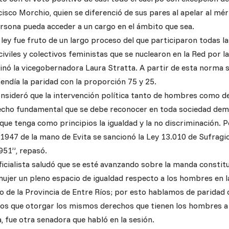
isco Morchio, quien se diferenció de sus pares al apelar al méri
ersona pueda acceder a un cargo en el ámbito que sea.
 ley fue fruto de un largo proceso del que participaron todas la
iviles y colectivos feministas que se nuclearon en la Red por l
inó la vicegobernadora Laura Stratta. A partir de esta norma se
endía la paridad con la proporción 75 y 25.
onsideró que la intervención política tanto de hombres como d
cho fundamental que se debe reconocer en toda sociedad demo
que tenga como principios la igualdad y la no discriminación. P
 1947 de la mano de Evita se sancionó la Ley 13.010 de Sufragi
951”, repasó.
ficialista saludó que se esté avanzando sobre la manda constit
mujer un pleno espacio de igualdad respecto a los hombres en la
io de la Provincia de Entre Ríos; por esto hablamos de paridad
s que otorgar los mismos derechos que tienen los hombres a 
, fue otra senadora que habló en la sesión.