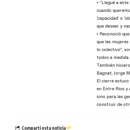
• “Llegué a est
cuando queremos
‘capacidad’ o ‘
que desear y nad
• Reconoció que
que las mujeres
lo colectivo”, 
todos a medida 
También hiciero
Bagnat, Jorge M
El cierre estuv
en Entre Ríos y
sino para las g
construir de otr
Compartí esta noticia