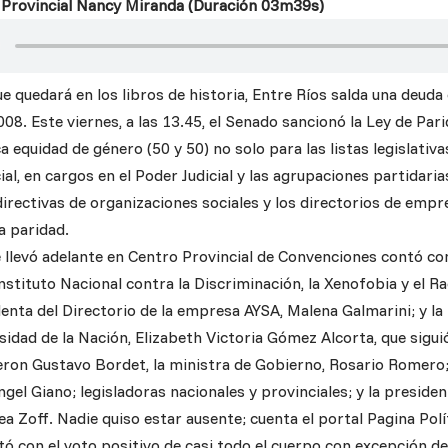
 Provincial Nancy Miranda (Duración 03m39s)
e quedará en los libros de historia, Entre Ríos salda una deuda
8. Este viernes, a las 13.45, el Senado sancionó la Ley de Pari
 equidad de género (50 y 50) no solo para las listas legislativa
al, en cargos en el Poder Judicial y las agrupaciones partidari
directivas de organizaciones sociales y los directorios de empr
a paridad.
 llevó adelante en Centro Provincial de Convenciones contó con
nstituto Nacional contra la Discriminación, la Xenofobia y el Ra
enta del Directorio de la empresa AYSA, Malena Galmarini; y la 
idad de la Nación, Elizabeth Victoria Gómez Alcorta, que sigui
ron Gustavo Bordet, la ministra de Gobierno, Rosario Romero;
gel Giano; legisladoras nacionales y provinciales; y la preside
a Zoff. Nadie quiso estar ausente; cuenta el portal Pagina Polí
tó con el voto positivo de casi todo el cuerpo con excepción d